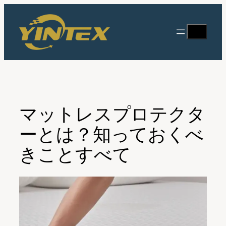
内
容
検
を
索
ス
キ
ッ
プ
マットレスプロテクタ
ーとは？知っておくべ
きことすべて