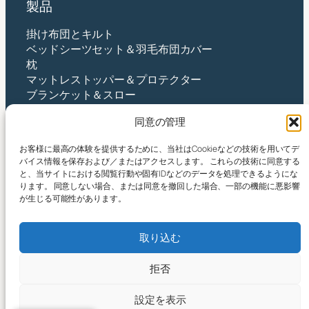
製品
掛け布団とキルト
ベッドシーツセット＆羽毛布団カバー
枕
マットレストッパー＆プロテクター
ブランケット＆スロー
ベビー＆キッズ
同意の管理
接触
お客様に最高の体験を提供するために、当社はCookieなどの技術を用いてデ
バイス情報を保存および／またはアクセスします。 これらの技術に同意する
杭州Yintex株式会社
と、当サイトにおける閲覧行動や固有IDなどのデータを処理できるようにな
住所：中国浙江省杭州市蕭山区新街街唐芝沙路490
ります。 同意しない場合、または同意を撤回した場合、一部の機能に悪影響
号
が生じる可能性があります。
メールアドレス:
yin@yintex.com.cn
電話: 86 137 77375088
取り込む
フェイスブック
X
インスタグラム
LinkedIn
ユーチューブ
拒否
設定を表示
© 2025 杭州Yintex株式会社