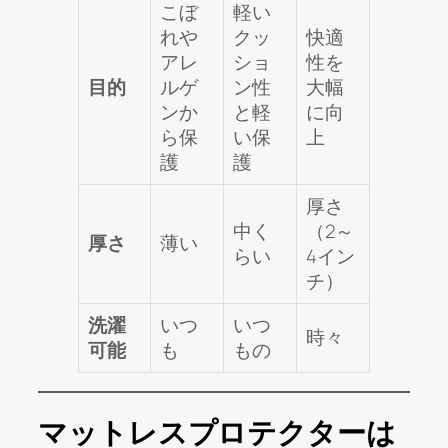
こぼ
軽い
れや
クッ
快適
アレ
ショ
性を
目的
ルゲ
ン性
大幅
ンか
と軽
に向
ら保
い保
上
護
護
厚さ
中く
（2～
厚さ
薄い
らい
4イン
チ）
洗濯
いつ
いつ
時々
可能
も
もの
マットレスプロテクターは