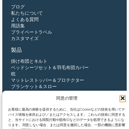
ブログ
私たちについて
よくある質問
用語集
プライベートラベル
カスタマイズ
製品
掛け布団とキルト
ベッドシーツセット＆羽毛布団カバー
枕
マットレストッパー＆プロテクター
ブランケット＆スロー
ベビー＆キッズ
同意の管理
接触
お客様に最高の体験を提供するために、当社はCookieなどの技術を用いてデ
バイス情報を保存および／またはアクセスします。 これらの技術に同意する
杭州Yintex株式会社
と、当サイトにおける閲覧行動や固有IDなどのデータを処理できるようにな
住所：中国浙江省杭州市蕭山区新街街唐芝沙路490
ります。 同意しない場合、または同意を撤回した場合、一部の機能に悪影響
号