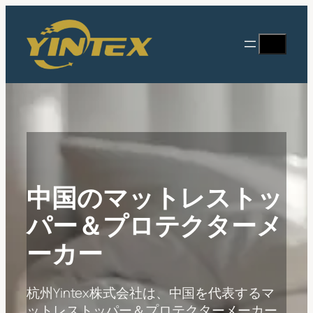
内
容
検
を
索
ス
キ
ッ
プ
中国のマットレストッ
パー＆プロテクターメ
ーカー
杭州Yintex株式会社は、中国を代表するマ
ットレストッパー＆プロテクターメーカー