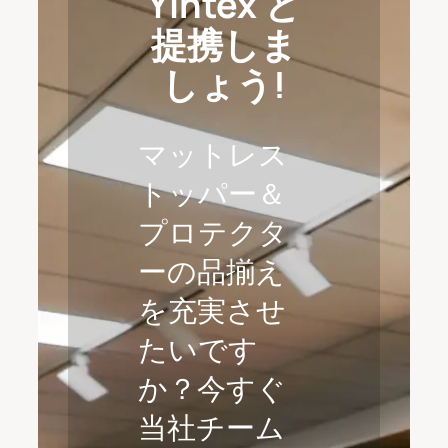
Yintex と
提携しま
しょう!
マットレス
トッパー＆
プロテクタ
ーの品揃え
を充実させ
たいです
か？今すぐ
当社チーム