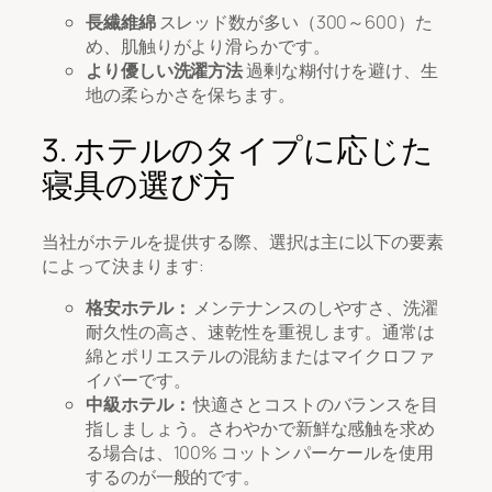
長繊維綿
スレッド数が多い（300～600）た
め、肌触りがより滑らかです。
より優しい洗濯方法
過剰な糊付けを避け、生
地の柔らかさを保ちます。
3. ホテルのタイプに応じた
寝具の選び方
当社がホテルを提供する際、選択は主に以下の要素
によって決まります:
格安ホテル：
メンテナンスのしやすさ、洗濯
耐久性の高さ、速乾性を重視します。通常は
綿とポリエステルの混紡またはマイクロファ
イバーです。
中級ホテル：
快適さとコストのバランスを目
指しましょう。さわやかで新鮮な感触を求め
る場合は、100% コットン パーケールを使用
するのが一般的です。