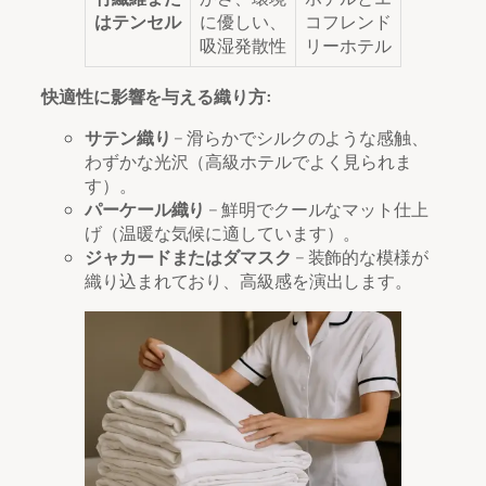
はテンセル
に優しい、
コフレンド
吸湿発散性
リーホテル
快適性に影響を与える織り方:
サテン織り
– 滑らかでシルクのような感触、
わずかな光沢（高級ホテルでよく見られま
す）。
パーケール織り
– 鮮明でクールなマット仕上
げ（温暖な気候に適しています）。
ジャカードまたはダマスク
– 装飾的な模様が
織り込まれており、高級感を演出します。