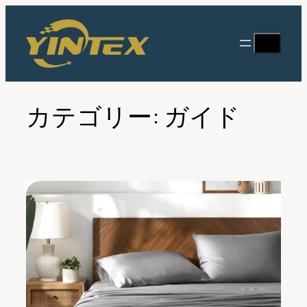
内
容
検
を
索
ス
キ
ッ
カテゴリー:
ガイド
プ