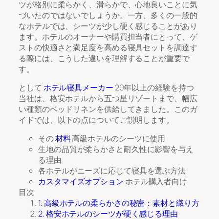
ツが格別に柔らかく、滑らかで、心地良いことに気
づいたのではないでしょうか。一方、多くの一般的
なホテルでは、シーツが少し硬く感じることがあり
ます。ホテルのオーナーや購買担当者にとって、ゲ
ストの快適さと満足度を高める寝具セットを調達す
る際には、こうした違いを理解することが重要で
す。
として
ホテル寝具メーカー
20年以上の経験を持つ
当社は、格安ホテルから五つ星リゾートまで、幅広
い種類のベッドリネンを供給してきました。このガ
イドでは、以下の点についてご説明します。
その
材料
高級ホテルのシーツに使用
生地の品質が柔らかさと耐久性に影響を与え
る理由
各ホテルがニーズに応じて寝具を選ぶ方法
カスタマイズオプション
ホテル購入者向け
目次
1. 高級ホテルの柔らかさの秘密：素材と織り方
2. 格安ホテルのシーツが硬く感じる理由