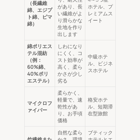
（長繊維
があり、長
ホテル、プ
綿、エジプ
い繊維がよ
レミアムス
ト綿、ピマ
り滑らかな
イート
綿）
生地を作り
出します
綿ポリエス
しわになり
テル混紡
にくく、コ
中級ホテ
（例：
スト効率が
ル、ビジネ
60%綿、
高く、柔ら
スホテル
40%ポリ
かさが少し
エステル）
劣る
柔らかく、
軽量で、速
格安ホテ
マイクロフ
乾性があ
ル、短期滞
ァイバー
り、お手頃
在型旅館
価格
自然な柔ら
ブティック
竹繊維また
かさ、環境
ホテルとエ