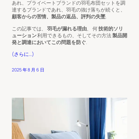
あれ、プライベートブランドの羽毛布団セットを調
達するブランドであれ、羽毛の抜け落ちが続くと、
顧客からの苦情、製品の返品、評判の失墜
.
この記事では、
羽毛が漏れる理由
、 何
技術的ソリ
ューション
利用できるもの、そしてその方法
製品開
発と調達においてこの問題を防ぐ
.
(さらに…)
2025 年 8 月 6 日