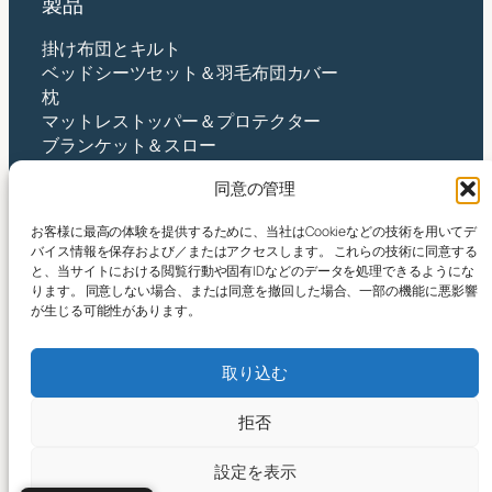
製品
掛け布団とキルト
ベッドシーツセット＆羽毛布団カバー
枕
マットレストッパー＆プロテクター
ブランケット＆スロー
ベビー＆キッズ
同意の管理
接触
お客様に最高の体験を提供するために、当社はCookieなどの技術を用いてデ
バイス情報を保存および／またはアクセスします。 これらの技術に同意する
杭州Yintex株式会社
と、当サイトにおける閲覧行動や固有IDなどのデータを処理できるようにな
住所：中国浙江省杭州市蕭山区新街街唐芝沙路490
ります。 同意しない場合、または同意を撤回した場合、一部の機能に悪影響
号
が生じる可能性があります。
メールアドレス:
yin@yintex.com.cn
電話: 86 137 77375088
取り込む
フェイスブック
X
インスタグラム
LinkedIn
ユーチューブ
拒否
設定を表示
© 2025 杭州Yintex株式会社