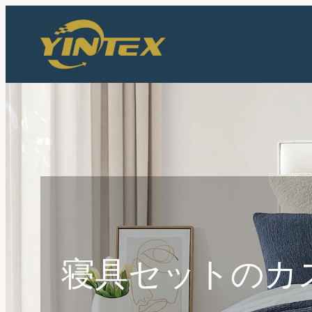
内
容
を
ス
キ
ッ
プ
寝具セットのカ