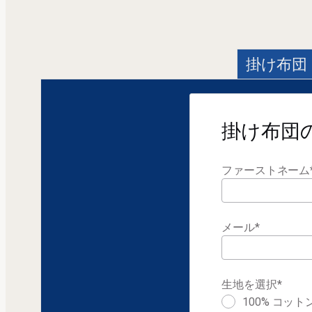
掛け布団
フ
ィ
掛け布団
ル
タ
ファーストネーム
ー
メール
*
生地を選択
*
100% コット