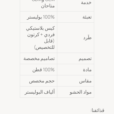
خدمة
متاحان
تعبئة
100% بوليستر
كيس بلاستيكي
فردي + كرتون
طَرد
(قابل
للتخصيص)
تصميم
تصاميم مخصصة
مادة
100% قطن
مقاس
حجم مخصص
مواد الحشو
ألياف البوليستر
قذائفنا: