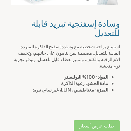
رسالة
*
وسادة إسفنجية تبريد قابلة
للتعديل
استمتع براحة شخصية مع وسادة إسفنج الذاكرة المبردة
القابلة للتعديل. مصممة لمن ينامون على جانبهم، وتخفف
آلام الرقبة والكتف، وتتميز بغطاء قابل للغسل، وتوفر تجربة
نوم منعشة.
المواد: 100% البوليستر
تحميل الملف
مادة الحشو: رغوة الذاكرة
الميزة: مغناطيسي، LLIN، غير سام، تبريد
رفع
طلب عرض أسعار
يُقدِّم