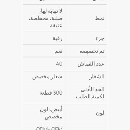
لا نهاية لها،
نمط
صلبة، مخططة،
عتيقة
جزء
رقبة
تم تخصيصه
نعم
عدد القماش
40
الشعار
شعار مخصص
الحد الأدنى
300 قطعة
لكمية الطلب
أبيض، لون
لون
مخصص
OEM وODM