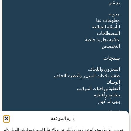
يدعم
مدونة
معلومات عنا
الأسئلة الشائعة
المصطلحات
علامة تجارية خاصة
التخصيص
منتجات
المعزون واللحاف
طقم ملاءات السرير وأغطية اللحاف
الوسائد
أغطية وواقيات المراتب
بطانية وأغطية
بيبي آند كيدز
اتصال
إدارة الموافقة
شركة هانغتشو ينتكس المحدودة
تحسين الرابط، استخدام تقنيات مثل ملفات تعريف الارتباط لسهولة معلومات الجهاز و/أو
العنوان:رقم 490 طريق تانغتشيشا، شارع شينجي،