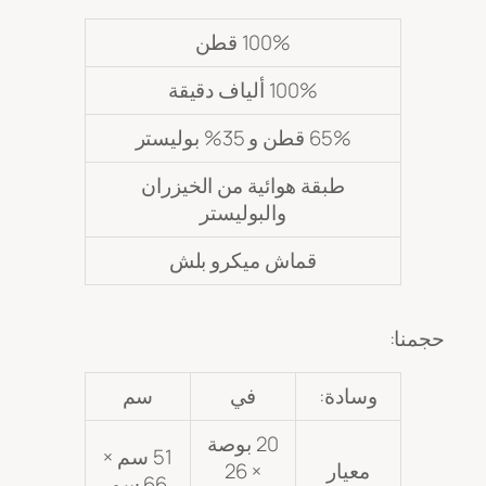
100% قطن
100% ألياف دقيقة
65% قطن و 35% بوليستر
طبقة هوائية من الخيزران
والبوليستر
قماش ميكرو بلش
حجمنا:
وسادة:
في
سم
20 بوصة
51 سم ×
معيار
× 26
66 سم