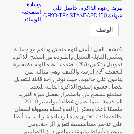
وسادة
تبريد
, 
رغوة الذاكرة
, 
حاصل على
إسفنجية
, 
شهادة OEKO-TEX STANDARD 100
الوسائد
الوصف
اكتشف الحل الأمثل لنوم منعش وداعم مع وسادة
ينتكس القابلة للتعديل والمُبردة من إسفنج الذاكرة
(موديل ينتكس-288). صُممت هذه الوسادة بخبرة
لتخفيف آلام الرقبة والكتف، وهي مثالية لمن
ينامون على جانبهم، حيث توفر راحة قابلة للتعديل
بفضل حشوة إسفنج الذاكرة القابلة للتعديل.
استمتع بسطح بارد باستمرار بفضل ميزة التبريد
المتقدمة، بينما يضمن غطاء البوليستر 100%
ملمسًا ناعمًا ويمكن إزالته وغسله بسهولة لضمان
نظافة فائقة. تحتوي هذه الوسادة غير السامة أيضًا
على عناصر مغناطيسية لتعزيز الراحة، وهي
متوفرة بأنماط متنوعة، بما في ذلك التصاميم