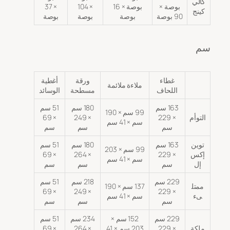
كالي
بوصة ×
بوصة × 16
× 104
× 37
كينج
90 بوصة
بوصة
بوصة
بوصة
سم
غطاء
ورقة
أغطية
ملاءة ملائمة
اللحاف
مسطحة
الوسائد
163 سم
180 سم
51 سم
99 سم × 190
التوأم
× 229
× 249
× 69
سم × 41 سم
سم
سم
سم
توين
163 سم
180 سم
51 سم
99 سم × 203
إكس
× 229
× 264
× 69
سم × 41 سم
إل
سم
سم
سم
229 سم
218 سم
51 سم
ممتل
137 سم × 190
× 69
× 249
× 229
ىء
سم × 41 سم
سم
سم
سم
229 سم
152 سم ×
234 سم
51 سم
ملكة
× 229
203 سم × 41
× 264
× 69