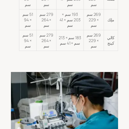
سم
سم
سم
سم
269 سم
193 سم ×
279 سم
51 سم
ملِك
× 229
203 سم × 41
× 264
× 94
سم
سم
سم
سم
269 سم
279 سم
51 سم
كالي
183 سم × 213
× 94
× 264
× 229
كينج
سم × 41 سم
سم
سم
سم