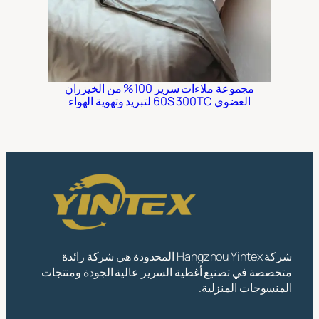
مجموعة ملاءات سرير 100% من الخيزران
العضوي 60S 300TC لتبريد وتهوية الهواء
شركة Hangzhou Yintex المحدودة هي شركة رائدة
متخصصة في تصنيع أغطية السرير عالية الجودة ومنتجات
المنسوجات المنزلية.