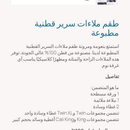
رسالة
*
طقم ملاءات سرير قطنية
مطبوعة
استمتع بنعومة ومرونة طقم ملاءات السرير القطنية
المطبوعة لدينا. مصنوعة من قطن 100% عالي الجودة، توفر
هذه الملاءات الراحة والمتانة ومظهرًا كلاسيكيًا يناسب أي
غرفة نوم.
تفاصيل
تحميل الملف
ما هو المتضمن:
1 ورقة مسطحة
رفع
1 ملاءة ملائمة
2 غطاء وسادة
تتضمن مجموعات Twin وTwin XL غطاء وسادة واحد
تتضمن مجموعات King وCali King أغطية وسائد بحجم كبير
يُقدِّم