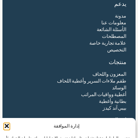
يدعم
مدونة
معلومات عنا
الأسئلة الشائعة
المصطلحات
علامة تجارية خاصة
التخصيص
منتجات
المعزون واللحاف
طقم ملاءات السرير وأغطية اللحاف
الوسائد
أغطية وواقيات المراتب
بطانية وأغطية
بيبي آند كيدز
اتصال
إدارة الموافقة
شركة هانغتشو ينتكس المحدودة
تحسين الرابط، استخدام تقنيات مثل ملفات تعريف الارتباط لسهولة معلومات الجهاز و/أو