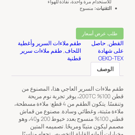
للاستخدام مرة واحدة، نفاذة للهواء
التقنيات:
منسوج
طلب عرض أسعار
القطن
, 
حاصل
طقم ملاءات السرير وأغطية
على شهادة
اللحاف
, 
طقم ملاءات سرير
OEKO-TEX
قطنية
الوصف
طقم ملاءات السرير العاجي هذا، المصنوع من
قطن 100% 200TC، يوفر تجربة نوم مريحة
وتنفسًا. يتكون الطقم من 4 قطع: ملاءة مسطحة،
ملاءة مثبتة، وغطائي وسادة. مصنوع من قماش
قطني 100% منسوج بعدد خيوط 200 و40، وهو
مصمم ليكون متينًا ومريحًا. تصميمه المتين
وخيارات ألوانه القابلة للتخصيص تجعله مناسبًا