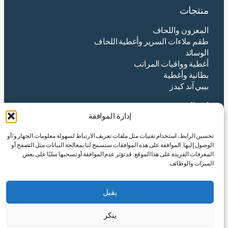
منتجات
المعزون واللحاف
طقم ملاءات السرير وأغطية اللحاف
الوسائد
أغطية وواقيات المراتب
بطانية وأغطية
بيبي آند كيدز
اتصال
إدارة الموافقة
شركة هانغتشو ينتكس المحدودة
تحسين الرابط، استخدام تقنيات مثل ملفات تعريف الارتباط لسهولة معلومات الجهاز و/أو
العنوان:رقم 490 طريق تانغتشيشا، شارع شينجي،
الوصول إليها. الموافقة على هذه الموافقات ستسمح لنا بمعالجة البيانات مثل التصفح أو
منطقة شياوشان، مدينة هانغتشو، مقاطعة تشجيانغ
المعرفات الفريدة على هذا الموقع. قد تؤثر عدم الموافقة أو تسحبها سلبًا على بعض
الصينية
الميزات والوظائف.
البريد الإلكتروني:
yin@yintex.com.cn
هاتف: 86 137 77375088
يقبل
فيسبوك
X
انستقرام
لينكد إن
يوتيوب
ينكر