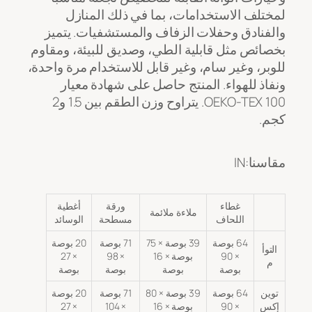
لمختلف الاستخدامات، بما في ذلك المنازل
والفنادق وحفلات الزفاف والمستشفيات. يتميز
بخصائص مثل قابلية الطي، وصديق للبيئة، ومقاوم
للوبر، وغير سام، وغير قابل للاستخدام مرة واحدة،
ونفاذ للهواء. المنتج حاصل على شهادة معيار
OEKO-TEX 100. يتراوح وزن الطقم بين 1.5 و2
كجم.
مقاسنا:IN
غطاء
ورقة
أغطية
ملاءة ملائمة
اللحاف
مسطحة
الوسائد
64 بوصة
39 بوصة × 75
71 بوصة
20 بوصة
التوأ
× 90
بوصة × 16
× 98
× 27
م
بوصة
بوصة
بوصة
بوصة
توين
64 بوصة
39 بوصة × 80
71 بوصة
20 بوصة
إكس
× 90
بوصة × 16
× 104
× 27