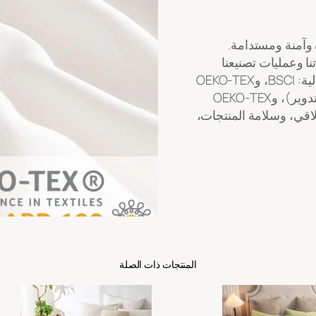
 وآمنة ومستدامة.
ا وعمليات تصنيعنا
بالمعايير الدولية المعترف بها. نحمل الشهادات التالية: BSCI، وOEKO-TEX
Standard 100، وGRS (المعيار العالمي لإعادة التدوير)، وOEKO-TEX
أخلاقي، وسلامة المنتجات،
المنتجات ذات الصلة