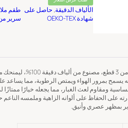
الألياف الدقيقة
, 
حاصل على
طقم ملاء
شهادة OEKO-TEX
سرير من 
طقم غطاء اللحاف فائق النعومة 
بأنه يسمح بمرور الهواء ويمتص الرطوبة، مما يساعد
ساسية ومقاوم لعث الغبار، مما يجعله خيارًا ممتازً
درته على الحفاظ على ألوانه الزاهية وملمسه الناعم
سرير بمظهر عصري وأنيق.