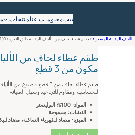
طلب ع
بيت
معلومات عنا
منتجات
ما
لألياف الدقيقة المصقولة
/ طقم غطاء لحاف من الألياف الدقيقة فائق النعومة 100% مكون من 3 قطع
مكون من 3 قطع
عنوا
طقم غطاء لحاف من 3 قطع مصنو
للحساسية ومقاوم للتجاعيد وسهل الصيانة.
المواد: 100% البوليستر
التقنيات: منسوجة
الميزة: مضاد للكهرباء الساكنة، مضاد للب
طلب عرض أسعار