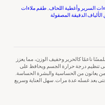
ات السرير وأغطية اللحاف
, 
طقم ملاءات
رسالة
*
الألياف الدقيقة المصقولة
هذا، المكون من 3 قطع، مصنوع من ألياف دقيقة 100%، ليمنحك ملمسًا ناعمًا كالحرير وخفيف الوزن، مما يعزز
 على تنظيم درجة حرارة الجسم ويحافظ على
تحميل الملف
ا لمن يعانون من الحساسية والبشرة الحساسة.
 حتى بعد غسله عدة مرات. سهل العناية وسريع
رفع