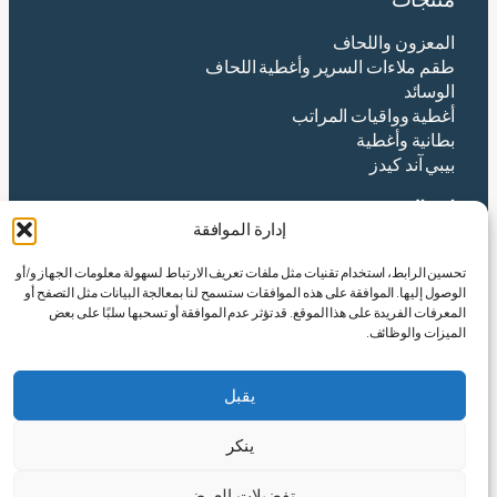
المعزون واللحاف
طقم ملاءات السرير وأغطية اللحاف
الوسائد
أغطية وواقيات المراتب
بطانية وأغطية
بيبي آند كيدز
اتصال
إدارة الموافقة
شركة هانغتشو ينتكس المحدودة
تحسين الرابط، استخدام تقنيات مثل ملفات تعريف الارتباط لسهولة معلومات الجهاز و/أو
العنوان:رقم 490 طريق تانغتشيشا، شارع شينجي،
الوصول إليها. الموافقة على هذه الموافقات ستسمح لنا بمعالجة البيانات مثل التصفح أو
منطقة شياوشان، مدينة هانغتشو، مقاطعة تشجيانغ
المعرفات الفريدة على هذا الموقع. قد تؤثر عدم الموافقة أو تسحبها سلبًا على بعض
الصينية
الميزات والوظائف.
البريد الإلكتروني:
yin@yintex.com.cn
هاتف: 86 137 77375088
يقبل
فيسبوك
X
انستقرام
لينكد إن
يوتيوب
ينكر
تفضيلات العرض