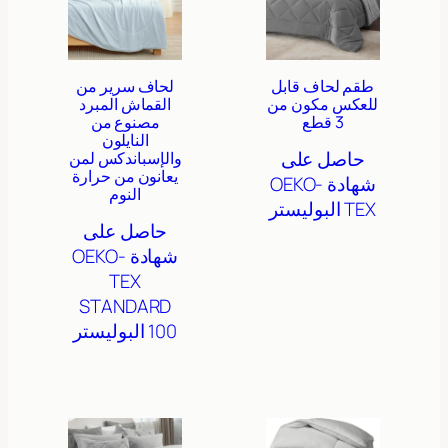
طقم لحاف قابل
لحاف سرير من
للعكس مكون من
القماش المبرد
3 قطع
مصنوع من
النايلون
حاصل على
والإسباندكس لمن
يعانون من حرارة
شهادة OEKO-
النوم
TEX
البوليستر
حاصل على
شهادة OEKO-
TEX
STANDARD
100
البوليستر