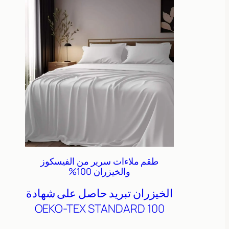
طقم ملاءات سرير من الفيسكوز
والخيزران 100%
الخيزران
تبريد
حاصل على شهادة
OEKO-TEX STANDARD 100