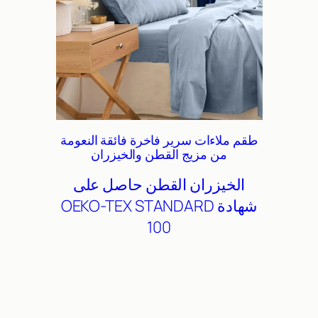
طقم ملاءات سرير فاخرة فائقة النعومة
من مزيج القطن والخيزران
الخيزران
القطن
حاصل على
شهادة OEKO-TEX STANDARD
100