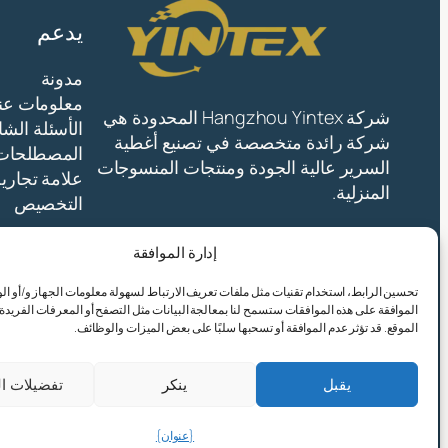
يدعم
مدونة
معلومات عنا
شركة Hangzhou Yintex المحدودة هي
الأسئلة الشا
شركة رائدة متخصصة في تصنيع أغطية
المصطلحات
السرير عالية الجودة ومنتجات المنسوجات
علامة تجاري
المنزلية.
التخصيص
إدارة الموافقة
تحسين الرابط، استخدام تقنيات مثل ملفات تعريف الارتباط لسهولة معلومات الجهاز و/أو الو
الموافقة على هذه الموافقات ستسمح لنا بمعالجة البيانات مثل التصفح أو المعرفات الفريدة
الموقع. قد تؤثر عدم الموافقة أو تسحبها سلبًا على بعض الميزات والوظائف.
© 2025 شركة هانغتشو ينتكس المحدودة.
يقبل
ينكر
تفضيلات ا
{عنوان}