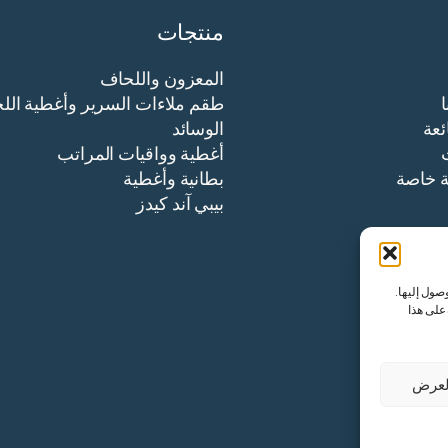
منتجات
المعزون واللحاف
طقم ملاءات السرير وأغطية الل
ئعة
الوسائد
أغطية وواقيات المراتب
ة خاصة
بطانية وأغطية
بيبي آند كيدز
صول إليها.
 على هذا
لعرض