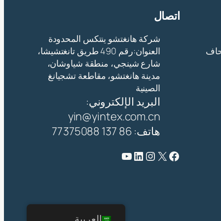
اتصال
شركة هانغتشو ينتكس المحدودة
حاف
العنوان:رقم 490 طريق تانغتشيشا،
شارع شينجي، منطقة شياوشان،
مدينة هانغتشو، مقاطعة تشجيانغ
الصينية
البريد الإلكتروني:
yin@yintex.com.cn
هاتف: 86 137 77375088
فيسبوك
X
انستقرام
لينكد إن
يوتيوب
العربية