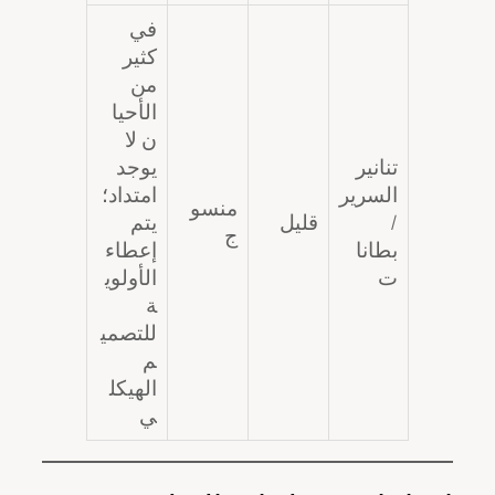
في
كثير
من
الأحيا
ن لا
تنانير
يوجد
السرير
امتداد؛
منسو
/
قليل
يتم
ج
بطانا
إعطاء
ت
الأولوي
ة
للتصمي
م
الهيكل
ي