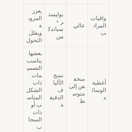
يعزز
بوليست
واقيات
المرون
ر +
المرات
عالي
ة
سباندك
ب
ويقلل
س
التحول
بعضها
يناسب
التصمي
نسج
مات
منخف
أغطية
الأليا
ذات
ض إلى
الوسائ
ف
الشكل
متوس
د
الدقيق
المناس
ط
ة
ب أو
ذات
السحا
ب