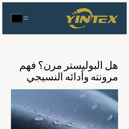
طى
ى
يبحث
محتوى
هل البوليستر مرن؟ فهم
مرونته وأدائه النسيجي