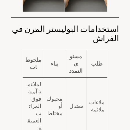
استخدامات البوليستر المرن في
الفراش
مستو
ملحوظ
طلب
ى
بناء
ات
التمدد
لملاءم
ة آمنة
محبوك
فوق
ملاءات
معتدل
أو
المرات
ملائمة
مختلط
ب
العميق
ة