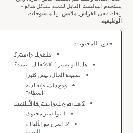
يستخدم البوليستر القابل للتمدد بشكل شائع -
وخاصة في
الفراش
,
ملابس
، و
المنسوجات
الوظيفية
.
جدول المحتويات
ما هو البوليستر؟
هل البوليستر 100% قابل للتمدد؟
بطبيعة الحال، ليس كثيرا
ومع ذلك، فإنه لديه
"العطاء"
كيف يصبح البوليستر قابلاً للتمدد
1. بوليستر محبوك
2. المزج مع الألياف
المرنة