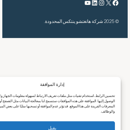
فيسبوك
X
انستقرام
لينكد إن
يوتيوب
© 2025 شركة هانغتشو ينتكس المحدودة.
إدارة الموافقة
تحسين الرابط، استخدام تقنيات مثل ملفات تعريف الارتباط لسهولة معلومات الجهاز و/أو
الوصول إليها. الموافقة على هذه الموافقات ستسمح لنا بمعالجة البيانات مثل التصفح أو
المعرفات الفريدة على هذا الموقع. قد تؤثر عدم الموافقة أو تسحبها سلبًا على بعض الميزات
والوظائف.
يقبل