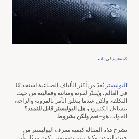
كتبه
شينز
في
مادة
البوليستر
يُعدّ من أكثر الألياف الصناعية استخدامًا
في العالم، ويُقدّر لقوته ومتانته وفعاليته من حيث
التكلفة. ولكن عندما يتعلق الأمر بالمرونة والراحة،
يتساءل الكثيرون:
هل البوليستر قابل للتمدد؟
الجواب هو—
نعم ولكن بشروط
.
تشرح هذه المقالة كيفية تصرف البوليستر من
حيث التمدد، وكيف يتم تصميمه ليكون مرنًا، وأين