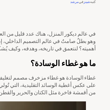
كتبه
شينز
في
مرشد
في عالم ديكور المنزل، هناك عدد قليل من الع
وهو بطلٌ صامتٌ في عالم التصميم الداخلي، إذ يُ
أهميته؟ لنتعمق في تاريخه، وهدفه، وكيف يُش
ما هو غطاء الوسادة؟
غطاء الوسادة هو غطاء مزخرف مصمم لتغليف وس
على عكس أغطية الوسائد التقليدية، التي تُولي 
من أقمشة فاخرة مثل الكتان والحرير والقطن ال