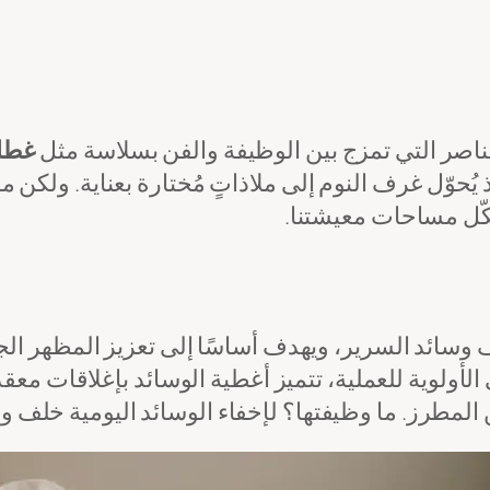
ناصر التي تمزج بين الوظيفة والفن بسلاسة مثل
غطاء
حوّل غرف النوم إلى ملاذاتٍ مُختارة بعناية. ولكن ما ا
كّل مساحات معيشتنا.
ائد السرير، ويهدف أساسًا إلى تعزيز المظهر الجما
الأولوية للعملية، تتميز أغطية الوسائد بإغلاقات مع
مطرز. ما وظيفتها؟ لإخفاء الوسائد اليومية خلف واجهة